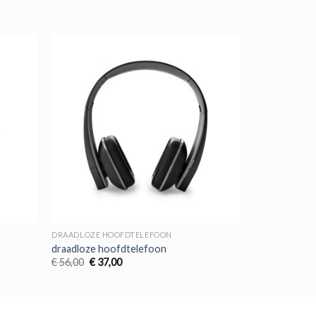
DRAADLOZE HOOFDTELEFOON
draadloze hoofdtelefoon
Oorspronkelijke
Huidige
€
56,00
€
37,00
prijs
prijs
was:
is:
€ 56,00.
€ 37,00.