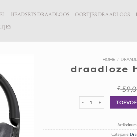
EL
HEADSETS DRAADLOOS
OORTJES DRAADLOOS
TJES
HOME
/
DRAADL
draadloze 
59,0
€
draadloze hoofdtelefoon aan
TOEVOE
Artikelnu
Categorie:
Dra