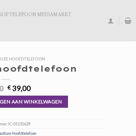
KOPTELEFOON MEDIAMARKT
OZE HOOFDTELEFOON
hoofdtelefoon
Oorspronkelijke
Huidige
0
39,00
€
prijs
prijs
tal
was:
is:
GEN AAN WINKELWAGEN
€ 59,00.
€ 39,00.
mmer:
IC-01131629
adloze Hoofdtelefoon