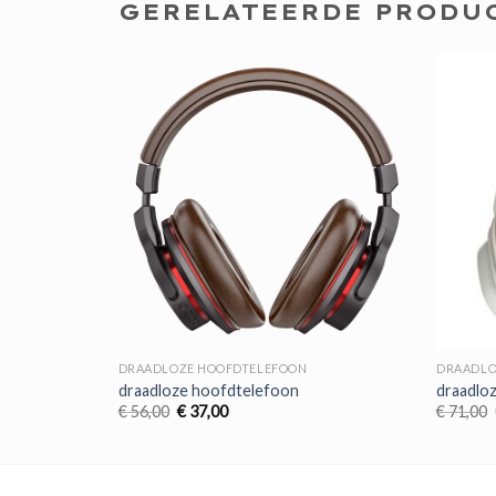
GERELATEERDE PRODU
DRAADLOZE HOOFDTELEFOON
DRAADLO
draadloze hoofdtelefoon
draadlo
Oorspronkelijke
Huidige
€
56,00
€
37,00
€
71,00
prijs
prijs
was:
is:
€ 56,00.
€ 37,00.