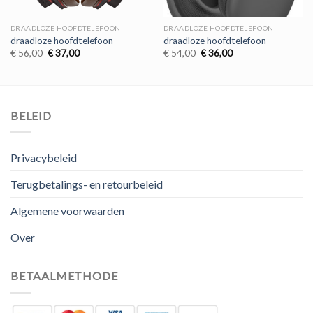
DRAADLOZE HOOFDTELEFOON
DRAADLOZE HOOFDTELEFOON
draadloze hoofdtelefoon
draadloze hoofdtelefoon
Oorspronkelijke
Huidige
Oorspronkelijke
Huidige
€
56,00
€
37,00
€
54,00
€
36,00
prijs
prijs
prijs
prijs
was:
is:
was:
is:
€ 56,00.
€ 37,00.
€ 54,00.
€ 36,00.
BELEID
Privacybeleid
Terugbetalings- en retourbeleid
Algemene voorwaarden
Over
BETAALMETHODE