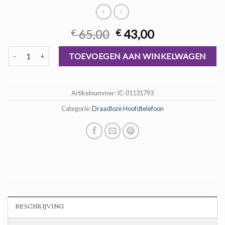
Oorspronkelijke
Huidige
65,00
43,00
€
€
prijs
prijs
draadloze hoofdtelefoon aantal
was:
is:
TOEVOEGEN AAN WINKELWAGEN
€ 65,00.
€ 43,00.
Artikelnummer:
IC-01131793
Categorie:
Draadloze Hoofdtelefoon
BESCHRIJVING