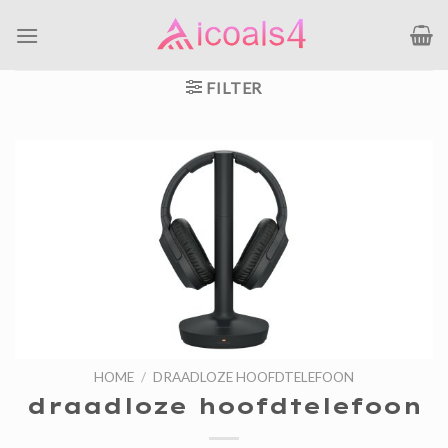
Ga
naar
inhoud
FILTER
HOME
/
DRAADLOZE HOOFDTELEFOON
draadloze hoofdtelefoon