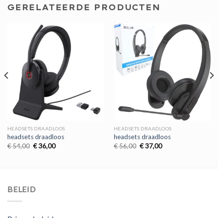
GERELATEERDE PRODUCTEN
HEADSETS DRAADLOOS
HEADSETS DRAADLOOS
headsets draadloos
headsets draadloos
Oorspronkelijke
Huidige
Oorspronkelijke
Huidige
€
54,00
€
36,00
€
56,00
€
37,00
prijs
prijs
prijs
prijs
was:
is:
was:
is:
€ 54,00.
€ 36,00.
€ 56,00.
€ 37,00.
BELEID