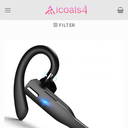
Ga
naar
inhoud
FILTER