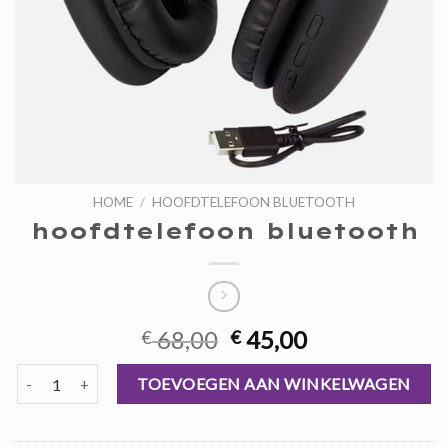
HOME
/
HOOFDTELEFOON BLUETOOTH
hoofdtelefoon bluetooth
Oorspronkelijke
Huidige
68,00
45,00
€
€
prijs
prijs
hoofdtelefoon bluetooth aantal
was:
is:
TOEVOEGEN AAN WINKELWAGEN
€ 68,00.
€ 45,00.