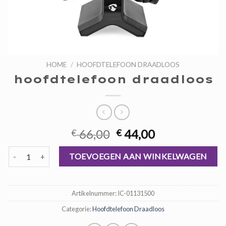
HOME
/
HOOFDTELEFOON DRAADLOOS
hoofdtelefoon draadloos
Oorspronkelijke
Huidige
66,00
44,00
€
€
prijs
prijs
hoofdtelefoon draadloos aantal
was:
is:
TOEVOEGEN AAN WINKELWAGEN
€ 66,00.
€ 44,00.
Artikelnummer:
IC-01131500
Categorie:
Hoofdtelefoon Draadloos