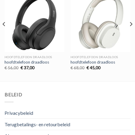
HOOFDTELEFOON DRAADLOOS
HOOFDTELEFOON DRAADLOOS
hoofdtelefoon draadloos
hoofdtelefoon draadloos
Oorspronkelijke
Huidige
Oorspronkelijke
Huidige
€
56,00
€
37,00
€
68,00
€
45,00
prijs
prijs
prijs
prijs
was:
is:
was:
is:
€ 56,00.
€ 37,00.
€ 68,00.
€ 45,00.
BELEID
Privacybeleid
Terugbetalings- en retourbeleid