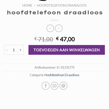
HOME
/
HOOFDTELEFOON DRAADLOOS
hoofdtelefoon draadloos
Oorspronkelijke
Huidige
71,00
47,00
€
€
prijs
prijs
hoofdtelefoon draadloos aantal
was:
is:
TOEVOEGEN AAN WINKELWAGEN
€ 71,00.
€ 47,00.
Artikelnummer:
IC-01131775
Categorie:
Hoofdtelefoon Draadloos