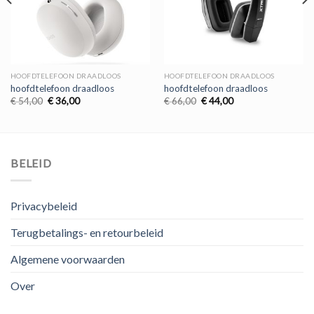
HOOFDTELEFOON DRAADLOOS
HOOFDTELEFOON DRAADLOOS
hoofdtelefoon draadloos
hoofdtelefoon draadloos
Oorspronkelijke
Huidige
Oorspronkelijke
Huidige
€
54,00
€
36,00
€
66,00
€
44,00
prijs
prijs
prijs
prijs
was:
is:
was:
is:
€ 54,00.
€ 36,00.
€ 66,00.
€ 44,00.
BELEID
Privacybeleid
Terugbetalings- en retourbeleid
Algemene voorwaarden
Over