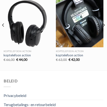
KOPTELEFOON ACTION
KOPTELEFOON ACTION
koptelefoon action
koptelefoon action
Oorspronkelijke
Huidige
Oorspronkelijke
Huidige
€
66,00
€
44,00
€
63,00
€
42,00
prijs
prijs
prijs
prijs
was:
is:
was:
is:
€ 66,00.
€ 44,00.
€ 63,00.
€ 42,00.
BELEID
Privacybeleid
Terugbetalings- en retourbeleid