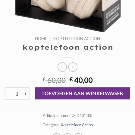
HOME
/
KOPTELEFOON ACTION
koptelefoon action
Oorspronkelijke
Huidige
60,00
40,00
€
€
prijs
prijs
koptelefoon action aantal
was:
is:
TOEVOEGEN AAN WINKELWAGEN
€ 60,00.
€ 40,00.
Artikelnummer:
IC-01131108
Categorie:
Koptelefoon Action