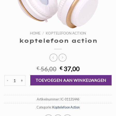
HOME
/
KOPTELEFOON ACTION
koptelefoon action
Oorspronkelijke
Huidige
56,00
37,00
€
€
prijs
prijs
koptelefoon action aantal
was:
is:
TOEVOEGEN AAN WINKELWAGEN
€ 56,00.
€ 37,00.
Artikelnummer:
IC-01131446
Categorie:
Koptelefoon Action