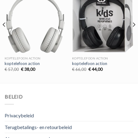
KOPTELEFOON ACTION
KOPTELEFOON ACTION
koptelefoon action
koptelefoon action
Oorspronkelijke
Huidige
Oorspronkelijke
Huidige
€
57,00
€
38,00
€
66,00
€
44,00
prijs
prijs
prijs
prijs
was:
is:
was:
is:
€ 57,00.
€ 38,00.
€ 66,00.
€ 44,00.
BELEID
Privacybeleid
Terugbetalings- en retourbeleid