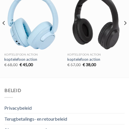
KOPTELEFOON ACTION
KOPTELEFOON ACTION
koptelefoon action
koptelefoon action
Oorspronkelijke
Huidige
Oorspronkelijke
Huidige
€
68,00
€
45,00
€
57,00
€
38,00
prijs
prijs
prijs
prijs
was:
is:
was:
is:
€ 68,00.
€ 45,00.
€ 57,00.
€ 38,00.
BELEID
Privacybeleid
Terugbetalings- en retourbeleid