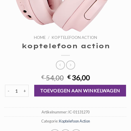
HOME
/
KOPTELEFOON ACTION
koptelefoon action
Oorspronkelijke
Huidige
54,00
36,00
€
€
prijs
prijs
koptelefoon action aantal
was:
is:
TOEVOEGEN AAN WINKELWAGEN
€ 54,00.
€ 36,00.
Artikelnummer:
IC-01131270
Categorie:
Koptelefoon Action