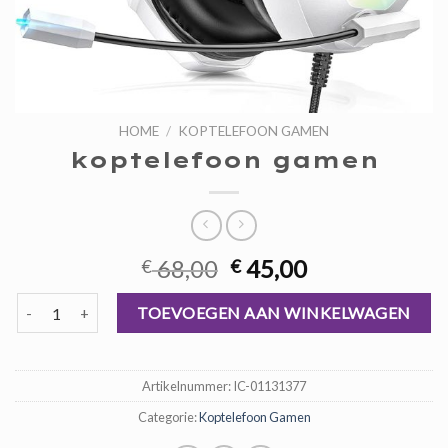
HOME
/
KOPTELEFOON GAMEN
koptelefoon gamen
Oorspronkelijke
Huidige
68,00
45,00
€
€
prijs
prijs
koptelefoon gamen aantal
was:
is:
TOEVOEGEN AAN WINKELWAGEN
€ 68,00.
€ 45,00.
Artikelnummer:
IC-01131377
Categorie:
Koptelefoon Gamen