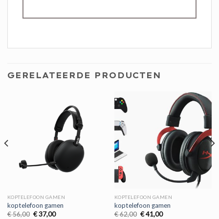
GERELATEERDE PRODUCTEN
KOPTELEFOON GAMEN
KOPTELEFOON GAMEN
koptelefoon gamen
koptelefoon gamen
Oorspronkelijke
Huidige
Oorspronkelijke
Huidige
€
56,00
€
37,00
€
62,00
€
41,00