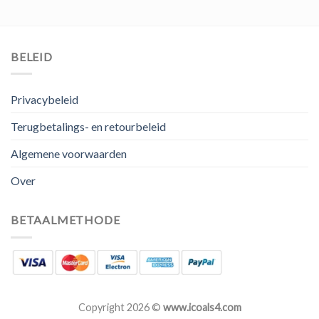
prijs
prijs
prijs
prijs
was:
is:
was:
is:
€ 56,00.
€ 37,00.
€ 62,00.
€ 41,00.
BELEID
Privacybeleid
Terugbetalings- en retourbeleid
Algemene voorwaarden
Over
BETAALMETHODE
Copyright 2026 ©
www.icoals4.com