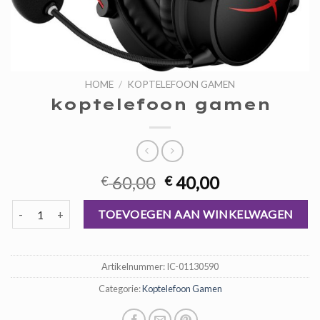
HOME
/
KOPTELEFOON GAMEN
koptelefoon gamen
Oorspronkelijke
Huidige
60,00
40,00
€
€
prijs
prijs
koptelefoon gamen aantal
was:
is:
TOEVOEGEN AAN WINKELWAGEN
€ 60,00.
€ 40,00.
Artikelnummer:
IC-01130590
Categorie:
Koptelefoon Gamen