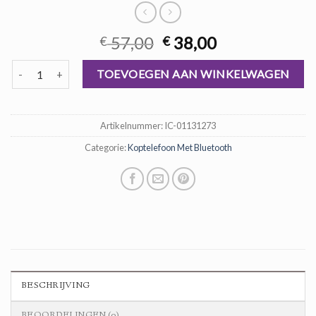
Oorspronkelijke
Huidige
57,00
38,00
€
€
prijs
prijs
koptelefoon met bluetooth aantal
was:
is:
TOEVOEGEN AAN WINKELWAGEN
€ 57,00.
€ 38,00.
Artikelnummer:
IC-01131273
Categorie:
Koptelefoon Met Bluetooth
BESCHRIJVING
BEOORDELINGEN (0)