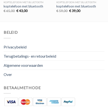
KOPTELEFOON MET BLUETOOTH
KOPTELEFOON MET BLUETOOTH
koptelefoon met bluetooth
koptelefoon met bluetooth
Oorspronkelijke
Huidige
Oorspronkelijke
Huidige
€
65,00
€
43,00
€
59,00
€
39,00
prijs
prijs
prijs
prijs
was:
is:
was:
is:
€ 65,00.
€ 43,00.
€ 59,00.
€ 39,00.
BELEID
Privacybeleid
Terugbetalings- en retourbeleid
Algemene voorwaarden
Over
BETAALMETHODE