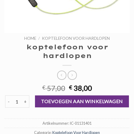
HOME
/
KOPTELEFOON VOOR HARDLOPEN
koptelefoon voor
hardlopen
Oorspronkelijke
Huidige
57,00
38,00
€
€
prijs
prijs
koptelefoon voor hardlopen aantal
was:
is:
TOEVOEGEN AAN WINKELWAGEN
€ 57,00.
€ 38,00.
Artikelnummer:
IC-01131401
Categorie:
Koptelefoon Voor Hardlopen