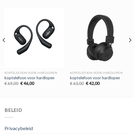
KOPTELEFOON VOOR HARDLOPEN
KOPTELEFOON VOOR HARDLOPEN
koptelefoon voor hardlopen
koptelefoon voor hardlopen
Oorspronkelijke
Huidige
Oorspronkelijke
Huidige
€
69,00
€
46,00
€
63,00
€
42,00
prijs
prijs
prijs
prijs
was:
is:
was:
is:
€ 69,00.
€ 46,00.
€ 63,00.
€ 42,00.
BELEID
Privacybeleid