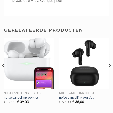
Draadloze ANC Oortjes | bol
GERELATEERDE PRODUCTEN
NOISE CANCELLING OORTJES
NOISE CANCELLING OORTJES
noise cancelling oortjes
noise cancelling oortjes
Oorspronkelijke
Huidige
Oorspronkelijke
Huidige
€
59,00
€
39,00
€
57,00
€
38,00
prijs
prijs
prijs
prijs
was:
is:
was:
is:
€ 59,00.
€ 39,00.
€ 57,00.
€ 38,00.