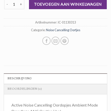
noise cancelling oortjes aantal
was:
is:
TOEVOEGEN AAN WINKELWAGEN
€ 69,00.
€ 46,00.
Artikelnummer:
IC-01130313
Categorie:
Noise Cancelling Oortjes
BESCHRIJVING
BEOORDELINGEN (0)
Active Noise Cancelling Oordopjes Ambient Mode