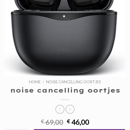
HOME
/
NOISE CANCELLING OORTJES
noise cancelling oortjes
Oorspronkelijke
Huidige
69,00
46,00
€
€
prijs
prijs