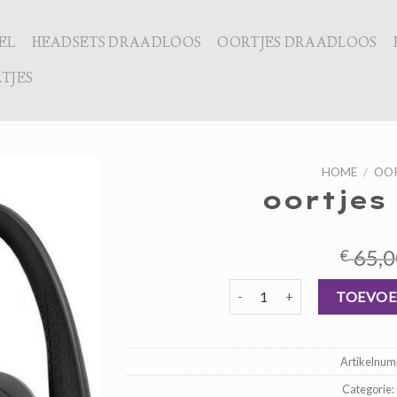
EL
HEADSETS DRAADLOOS
OORTJES DRAADLOOS
TJES
HOME
/
OOR
oortjes
65,0
€
oortjes bluetooth aantal
TOEVOE
Artikelnu
Categorie: