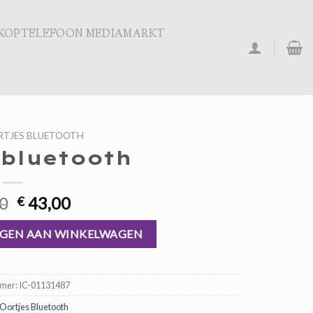
KOPTELEFOON MEDIAMARKT
TJES BLUETOOTH
 bluetooth
Oorspronkelijke
Huidige
0
43,00
€
prijs
prijs
was:
is:
GEN AAN WINKELWAGEN
€ 65,00.
€ 43,00.
mmer:
IC-01131487
Oortjes Bluetooth