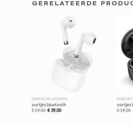
GERELATEERDE PRODU
OORTJES BLUETOOTH
OORTJES
oortjes bluetooth
oortjes
Oorspronkelijke
Huidige
€
59,00
€
39,00
€
59,00
prijs
prijs
was:
is:
€ 59,00.
€ 39,00.