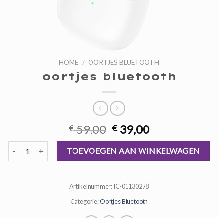
HOME
/
OORTJES BLUETOOTH
oortjes bluetooth
Oorspronkelijke
Huidige
59,00
39,00
€
€
prijs
prijs
oortjes bluetooth aantal
was:
is:
TOEVOEGEN AAN WINKELWAGEN
€ 59,00.
€ 39,00.
Artikelnummer:
IC-01130278
Categorie:
Oortjes Bluetooth