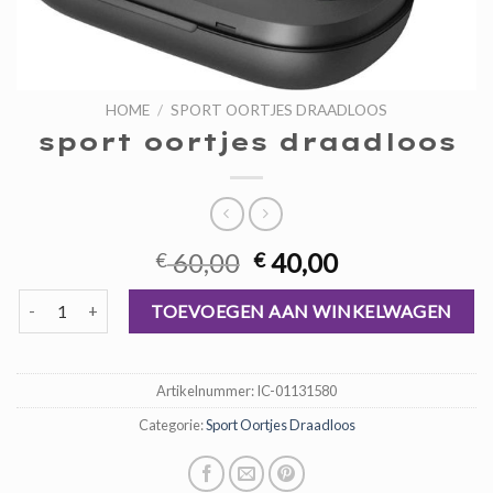
HOME
/
SPORT OORTJES DRAADLOOS
sport oortjes draadloos
Oorspronkelijke
Huidige
60,00
40,00
€
€
prijs
prijs
sport oortjes draadloos aantal
was:
is:
TOEVOEGEN AAN WINKELWAGEN
€ 60,00.
€ 40,00.
Artikelnummer:
IC-01131580
Categorie:
Sport Oortjes Draadloos