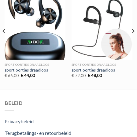
SPORT OORTJES DRAADLOOS
SPORT OORTJES DRAADLOOS
sport oortjes draadloos
sport oortjes draadloos
Oorspronkelijke
Huidige
Oorspronkelijke
Huidige
€
66,00
€
44,00
€
72,00
€
48,00
prijs
prijs
prijs
prijs
was:
is:
was:
is:
€ 66,00.
€ 44,00.
€ 72,00.
€ 48,00.
BELEID
Privacybeleid
Terugbetalings- en retourbeleid