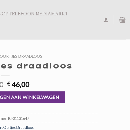
KOPTELEFOON MEDIAMARKT
 OORTJES DRAADLOOS
jes draadloos
Oorspronkelijke
Huidige
0
46,00
€
prijs
prijs
l
was:
is:
GEN AAN WINKELWAGEN
€ 69,00.
€ 46,00.
mmer:
IC-01131647
rt Oortjes Draadloos