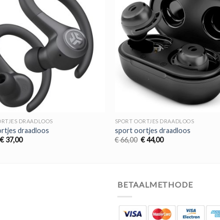
ORTJES DRAADLOOS
SPORT OORTJES DRAADLOOS
rtjes draadloos
sport oortjes draadloos
Oorspronkelijke
Huidige
Oorspronkelijke
Huidige
€
37,00
€
66,00
€
44,00
prijs
prijs
prijs
prijs
was:
is:
was:
is:
€ 56,00.
€ 37,00.
€ 66,00.
€ 44,00.
BETAALMETHODE