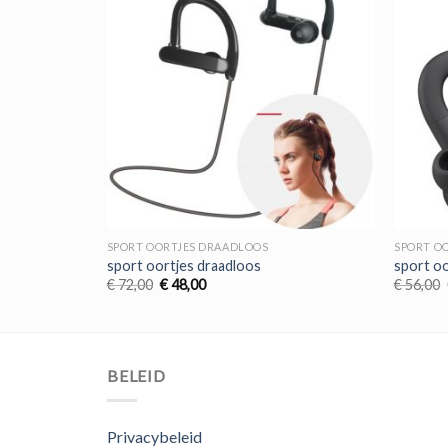
SPORT OORTJES DRAADLOOS
SPORT O
sport oortjes draadloos
sport oo
Oorspronkelijke
Huidige
€
72,00
€
48,00
€
56,00
prijs
prijs
was:
is:
€ 72,00.
€ 48,00.
BELEID
Privacybeleid