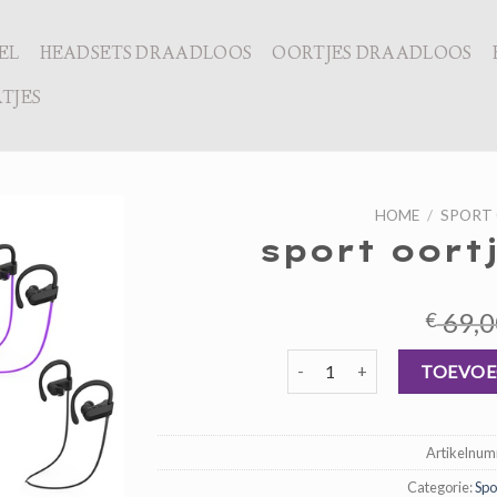
EL
HEADSETS DRAADLOOS
OORTJES DRAADLOOS
TJES
HOME
/
SPORT
sport oort
69,0
€
sport oortjes draadloos aanta
TOEVOE
Artikelnu
Categorie:
Spo