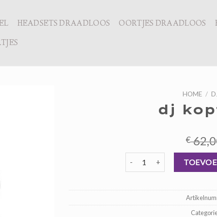
EL
HEADSETS DRAADLOOS
OORTJES DRAADLOOS
TJES
HOME
/
D
dj kop
62,0
€
dj koptelefoon aantal
TOEVOE
Artikelnu
Categori