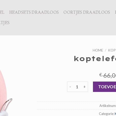
EL
HEADSETS DRAADLOOS
OORTJES DRAADLOOS
TJES
HOME
/
KOP
koptelef
66,0
€
koptelefoon action aantal
TOEVOE
Artikelnu
Categorie: