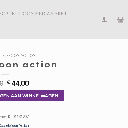
KOPTELEFOON MEDIAMARKT
TELEFOON ACTION
oon action
Oorspronkelijke
Huidige
0
44,00
€
prijs
prijs
was:
is:
GEN AAN WINKELWAGEN
€ 66,00.
€ 44,00.
mmer:
IC-01131907
Koptelefoon Action