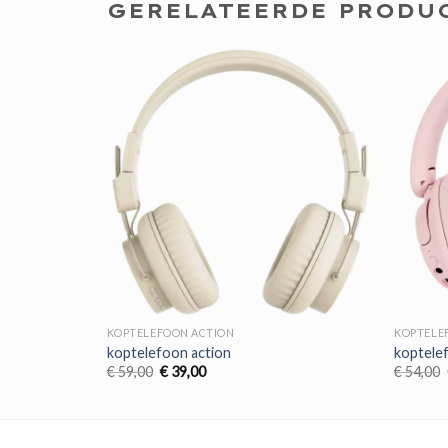
GERELATEERDE PRODU
KOPTELEFOON ACTION
KOPTELE
koptelefoon action
koptele
Oorspronkelijke
Huidige
€
59,00
€
39,00
€
54,00
prijs
prijs
was:
is:
€ 59,00.
€ 39,00.