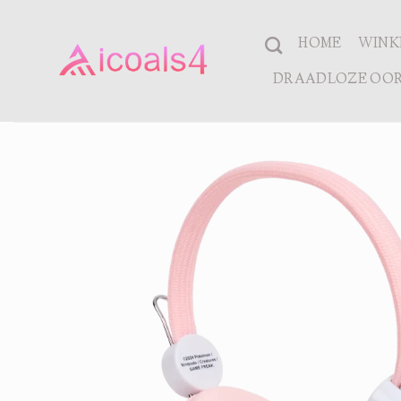
Ga
naar
HOME
WINK
inhoud
DRAADLOZE OOR