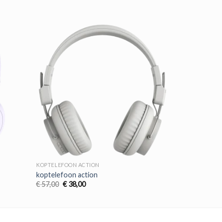
KOPTELEFOON ACTION
koptelefoon action
Oorspronkelijke
Huidige
€
57,00
€
38,00
prijs
prijs
was:
is:
€ 57,00.
€ 38,00.