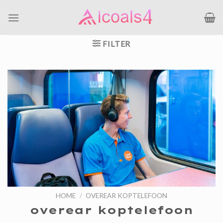
Ga
naar
inhoud
FILTER
HOME
/
OVEREAR KOPTELEFOON
overear koptelefoon