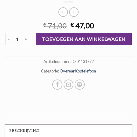
Oorspronkelijke
Huidige
71,00
47,00
€
€
prijs
prijs
overear koptelefoon aantal
was:
is:
TOEVOEGEN AAN WINKELWAGEN
€ 71,00.
€ 47,00.
Artikelnummer:
IC-01131772
Categorie:
Overear Koptelefoon
BESCHRIJVING