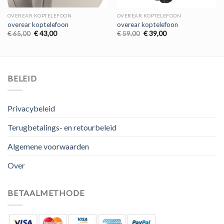
OVEREAR KOPTELEFOON
OVEREAR KOPTELEFOON
overear koptelefoon
overear koptelefoon
Oorspronkelijke
Huidige
Oorspronkelijke
Huidige
€
65,00
€
43,00
€
59,00
€
39,00
prijs
prijs
prijs
prijs
was:
is:
was:
is:
€ 65,00.
€ 43,00.
€ 59,00.
€ 39,00.
BELEID
Privacybeleid
Terugbetalings- en retourbeleid
Algemene voorwaarden
Over
BETAALMETHODE